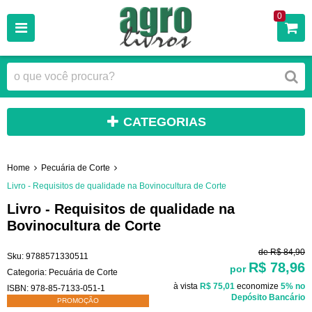
0
CATEGORIAS
Home
Pecuária de Corte
Livro - Requisitos de qualidade na Bovinocultura de Corte
Livro - Requisitos de qualidade na
Bovinocultura de Corte
de
R$ 84,90
Sku:
9788571330511
R$ 78,96
por
Categoria:
Pecuária de Corte
à vista
R$ 75,01
economize
5%
no
ISBN:
978-85-7133-051-1
Depósito Bancário
PROMOÇÃO