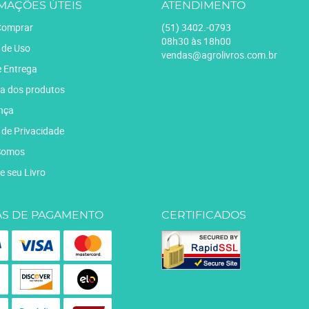
MAÇÕES ÚTEIS
ATENDIMENTO
omprar
(51)
3402.-0793
08h30 às 18h00
 de Uso
vendas@agrolivros.com.br
e Entrega
a dos produtos
nça
a de Privacidade
Somos
e seu Livro
S DE PAGAMENTO
CERTIFICADOS