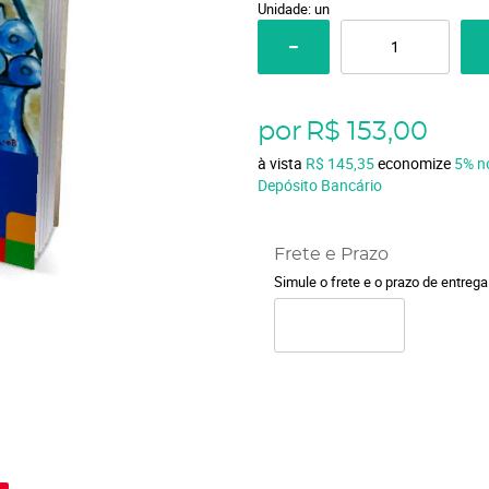
Unidade: un
por
R$ 153,00
à vista
R$ 145,35
economize
5%
n
Depósito Bancário
Frete e Prazo
Simule o frete e o prazo de entreg
o