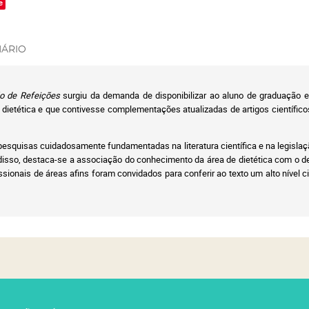
e
ÁRIO
ão de Refeições
surgiu da demanda de disponibilizar ao aluno de graduação e
a dietética e que contivesse complementações atualizadas de artigos científico
pesquisas cuidadosamente fundamentadas na literatura científica e na legislaçã
ém disso, destaca-se a associação do conhecimento da área de dietética com o 
issionais de áreas afins foram convidados para conferir ao texto um alto nível