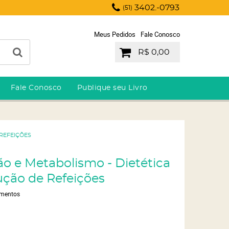
3402.-0793
(51)
Meus Pedidos
Fale Conosco
R$ 0,00
Fale Conosco
Publique seu Livro
 REFEIÇÕES
ção e Metabolismo - Dietética
ução de Refeições
imentos