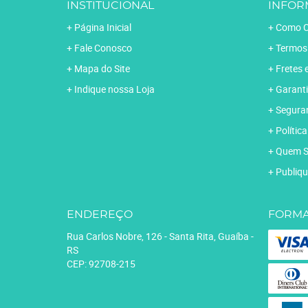
INSTITUCIONAL
INFOR
Página Inicial
Como C
Fale Conosco
Termos
Mapa do Site
Fretes 
Indique nossa Loja
Garanti
Segura
Polític
Quem 
Publiqu
ENDEREÇO
FORMA
Rua Carlos Nobre, 126
-
Santa Rita, Guaíba
-
RS
CEP: 92708-215