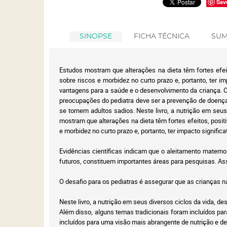
Sav
SINOPSE
FICHA TÉCNICA
SUM
Estudos mostram que alterações na dieta têm fortes efeit
sobre riscos e morbidez no curto prazo e, portanto, ter i
vantagens para a saúde e o desenvolvimento da criança. O
preocupações do pediatra deve ser a prevenção de doença
se tornem adultos sadios. Neste livro, a nutrição em seu
mostram que alterações na dieta têm fortes efeitos, posit
e morbidez no curto prazo e, portanto, ter impacto significa
Evidências científicas indicam que o aleitamento matern
futuros, constituem importantes áreas para pesquisas. As
O desafio para os pediatras é assegurar que as crianças
Neste livro, a nutrição em seus diversos ciclos da vida, d
Além disso, alguns temas tradicionais foram incluídos pa
incluídos para uma visão mais abrangente de nutrição e d