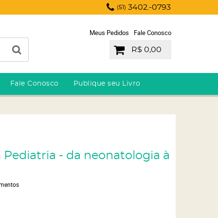
3402.-0793
(51)
Meus Pedidos
Fale Conosco
R$ 0,00
Fale Conosco
Publique seu Livro
 Pediatria - da neonatologia à
imentos