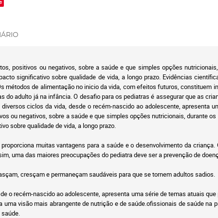
e
ÁRIO
os, positivos ou negativos, sobre a saúde e que simples opções nutricionais
mpacto significativo sobre qualidade de vida, a longo prazo. Evidências cientí
s métodos de alimentação no inicio da vida, com efeitos futuros, constituem
s do adulto já na infância. O desafio para os pediatras é assegurar que as 
s diversos ciclos da vida, desde o recém-nascido ao adolescente, apresenta u
ivos ou negativos, sobre a saúde e que simples opções nutricionais, durante os
tivo sobre qualidade de vida, a longo prazo.
o proporciona muitas vantagens para a saúde e o desenvolvimento da criança. 
sim, uma das maiores preocupações do pediatra deve ser a prevenção de doença
 nasçam, cresçam e permaneçam saudáveis para que se tornem adultos sadios.
esde o recém-nascido ao adolescente, apresenta uma série de temas atuais que p
ra uma visão mais abrangente de nutrição e de saúde.
ofissionais de saúde na p
e saúde.