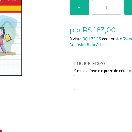
por
R$ 183,00
à vista
R$ 173,85
economize
5%
n
Depósito Bancário
Frete e Prazo
Simule o frete e o prazo de entreg
o