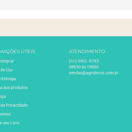
MAÇÕES ÚTEIS
ATENDIMENTO
omprar
(51)
3402.-0793
08h30 às 18h00
 de Uso
vendas@agrolivros.com.br
e Entrega
a dos produtos
nça
a de Privacidade
Somos
e seu Livro