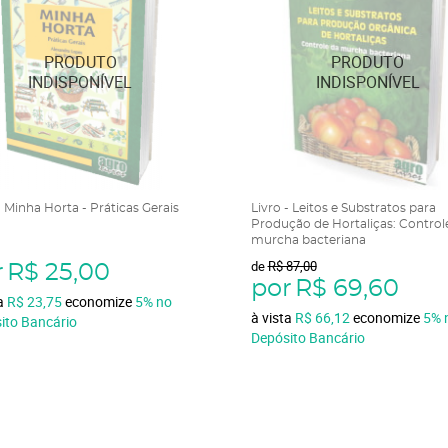
- Minha Horta - Práticas Gerais
Livro - Leitos e Substratos para
Produção de Hortaliças: Control
murcha bacteriana
de
R$ 87,00
r
R$ 25,00
por
R$ 69,60
ta
R$ 23,75
economize
5%
no
à vista
R$ 66,12
economize
5%
ito Bancário
Depósito Bancário