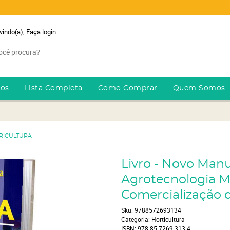
vindo(a),
Faça login
ros
Lista Completa
Como Comprar
Quem Somos
ERICULTURA
Livro - Novo Manua
Agrotecnologia M
Comercialização d
Sku:
9788572693134
Categoria:
Horticultura
ISBN:
978-85-7269-313-4