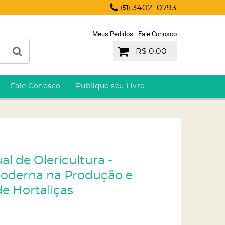
3402.-0793
(51)
Meus Pedidos
Fale Conosco
R$ 0,00
Fale Conosco
Publique seu Livro
l de Olericultura -
oderna na Produção e
e Hortaliças