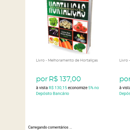
Livro - Melhoramento de Hortaliças
Livro 
por
R$ 137,00
po
à vista
R$ 130,15
economize
5%
no
à vis
Depósito Bancário
Depós
Carregando comentários ...