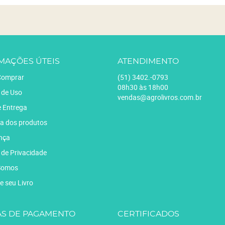
MAÇÕES ÚTEIS
ATENDIMENTO
omprar
(51)
3402.-0793
08h30 às 18h00
 de Uso
vendas@agrolivros.com.br
e Entrega
a dos produtos
nça
a de Privacidade
Somos
e seu Livro
S DE PAGAMENTO
CERTIFICADOS