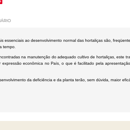
e
ÁRIO
is essenciais ao desenvolvimento normal das hortaliças são, freqüen
 a tempo.
contradas na manutenção do adequado cultivo de hortaliças, este tra
r expressão econômica no País, o que é facilitado pela apresentaçã
esenvolvimento da deficiência e da planta terão, sem dúvida, maior efi