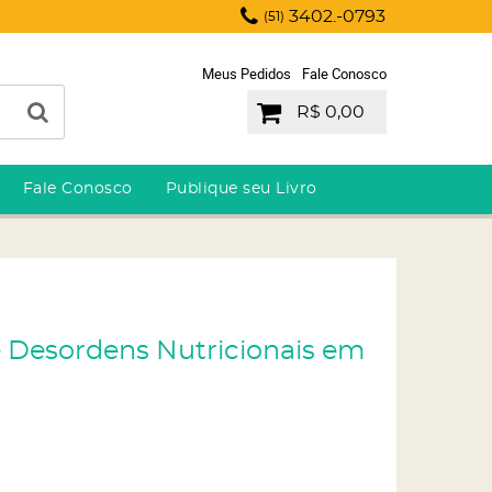
3402.-0793
(51)
Meus Pedidos
Fale Conosco
R$ 0,00
Fale Conosco
Publique seu Livro
e Desordens Nutricionais em