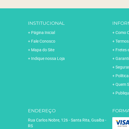
INSTITUCIONAL
INFOR
Página Inicial
Como C
Fale Conosco
Termos
Mapa do Site
Fretes 
Indique nossa Loja
Garanti
Segura
Polític
Quem 
Publiqu
ENDEREÇO
FORMA
Rua Carlos Nobre, 126
-
Santa Rita, Guaíba
-
RS