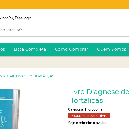
vindo(a),
Faça login
ros
Lista Completa
Como Comprar
Quem Somos
S NUTRICIONAIS EM HORTALIÇAS
Livro Diagnose d
Hortaliças
Categoria:
Hidroponia
PRODUTO INDISPONÍVEL
Seja o primeira a avaliar!