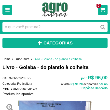
0
CATEGORIAS
Home
Fruticultura
Livro - Goiaba - do plantio à colheita
Livro - Goiaba - do plantio à colheita
R$ 96,00
por
Sku:
9786559250172
Categoria:
Fruticultura
à vista
R$ 91,20
economize
5%
no
Depósito Bancário
ISBN:
978-65-5925-017-2
Produto Indisponível