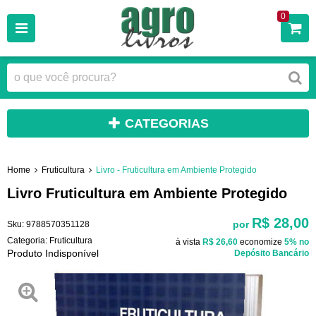
0
CATEGORIAS
Home
Fruticultura
Livro - Fruticultura em Ambiente Protegido
Livro Fruticultura em Ambiente Protegido
R$ 28,00
por
Sku:
9788570351128
Categoria:
Fruticultura
à vista
R$ 26,60
economize
5%
no
Produto Indisponível
Depósito Bancário