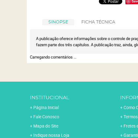
Sav
SINOPSE
FICHA TÉCNICA
A publicação oferece informações sobre o controle de pr
fazem parte dos três capítulos. A publicação traz, ainda, g
Carregando comentários ...
INSTITUCIONAL
INFOR
Página Inicial
Como C
Fale Conosco
Termos
Mapa do Site
Fretes 
Indique nossa Loja
Garanti