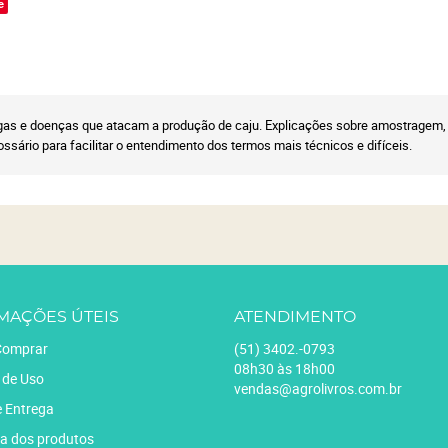
e
agas e doenças que atacam a produção de caju. Explicações sobre amostragem, 
lossário para facilitar o entendimento dos termos mais técnicos e difíceis.
MAÇÕES ÚTEIS
ATENDIMENTO
omprar
(51)
3402.-0793
08h30 às 18h00
 de Uso
vendas@agrolivros.com.br
e Entrega
a dos produtos