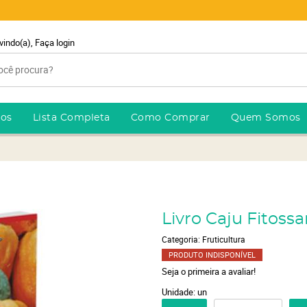
vindo(a),
Faça login
ros
Lista Completa
Como Comprar
Quem Somos
Livro Caju Fitoss
Categoria:
Fruticultura
PRODUTO INDISPONÍVEL
Seja o primeira a avaliar!
Unidade: un