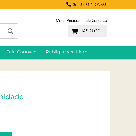
3402.-0793
(51)
Meus Pedidos
Fale Conosco
R$ 0,00
Fale Conosco
Publique seu Livro
anidade