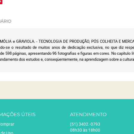
e
ÁRIO
LIA e GRAVIOLA. - TECNOLOGIA DE PRODUÇÃO, PÓS COLHEITA E MERCADO Es
ndo-se o resultado de muitos anos de dedicação exclusiva, no que diz respei
de 598 páginas, apresentando 96 fotografias e figuras em cores. No capítulo li
fundamento dos estudos e, conseqüentemente, na aprendizagem sobre a cultur
MAÇÕES ÚTEIS
ATENDIMENTO
omprar
(51)
3402.-0793
08h30 às 18h00
 de Uso