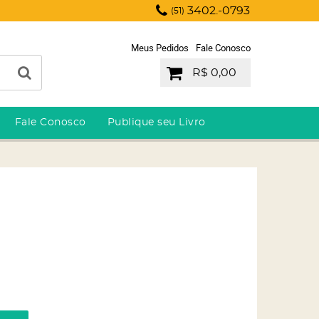
3402.-0793
(51)
Meus Pedidos
Fale Conosco
R$ 0,00
Fale Conosco
Publique seu Livro