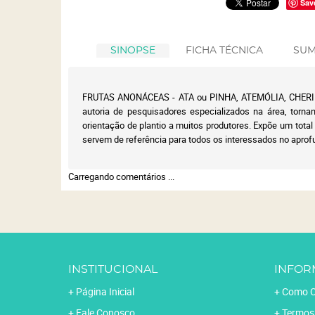
Sav
SINOPSE
FICHA TÉCNICA
SUM
FRUTAS ANONÁCEAS - ATA ou PINHA, ATEMÓLIA, CHERIMÓ
autoria de pesquisadores especializados na área, torna
orientação de plantio a muitos produtores. Expõe um total 
servem de referência para todos os interessados no apro
Carregando comentários ...
INSTITUCIONAL
INFOR
Página Inicial
Como C
Fale Conosco
Termos