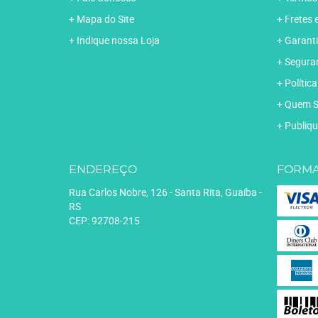
Mapa do Site
Fretes 
Indique nossa Loja
Garanti
Segura
Polític
Quem 
Publiqu
ENDEREÇO
FORMA
Rua Carlos Nobre, 126
-
Santa Rita, Guaíba
-
RS
CEP: 92708-215