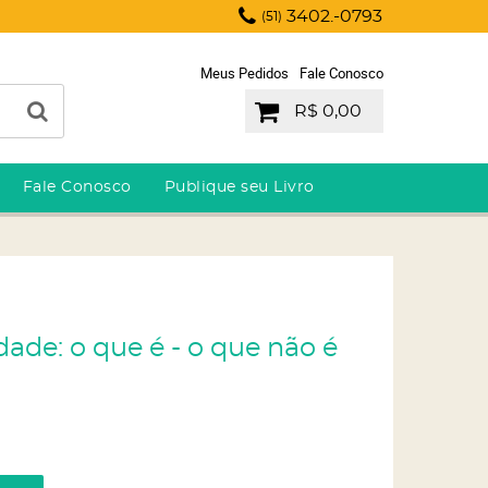
3402.-0793
(51)
Meus Pedidos
Fale Conosco
R$ 0,00
Fale Conosco
Publique seu Livro
dade: o que é - o que não é