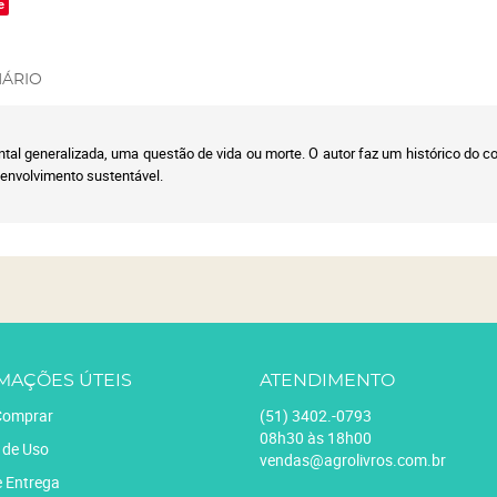
e
ÁRIO
ntal generalizada, uma questão de vida ou morte. O autor faz um histórico do 
senvolvimento sustentável.
MAÇÕES ÚTEIS
ATENDIMENTO
omprar
(51)
3402.-0793
08h30 às 18h00
 de Uso
vendas@agrolivros.com.br
e Entrega