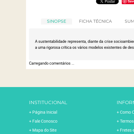
Sav
SINOPSE
FICHA TÉCNICA
SUM
A sustentabilidade representa, diante da crise socioambie
a uma rigorosa crítica os vários modelos existentes de de
Carregando comentários ...
INSTITUCIONAL
INFOR
Página Inicial
Como C
Fale Conosco
Termos
Mapa do Site
Fretes 