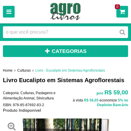
0
CATEGORIAS
Home
Culturas
Livro - Eucalipto em Sistemas Agroflorestais
Livro Eucalipto em Sistemas Agroflorestais
R$ 59,00
por
Categoria:
Culturas
,
Pastagens e
Alimentação Animal
,
Silvicultura
à vista
R$ 56,05
economize
5%
no
ISBN:
978-85-87692-83-2
Depósito Bancário
Produto Indisponível