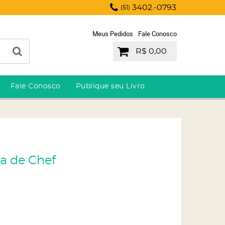
3402.-0793
(51)
Meus Pedidos
Fale Conosco
R$ 0,00
Fale Conosco
Publique seu Livro
ta de Chef