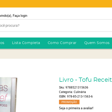
vindo(a),
Faça login
ros
Lista Completa
Como Comprar
Quem Somos
Livro - Tofu Recei
Sku:
9788521315636
Categoria:
Culinária
ISBN:
978-85-213-1563-6
PROMOÇÃO
Seja o primeira a avaliar!