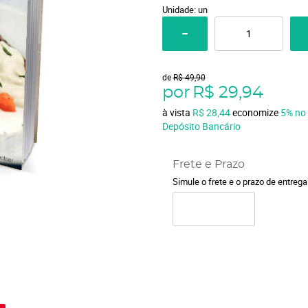
Unidade: un
de
R$ 49,90
por
R$ 29,94
à vista
R$ 28,44
economize
5%
no
Depósito Bancário
Frete e Prazo
Simule o frete e o prazo de entreg
o