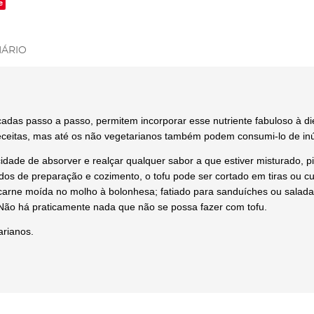
e
ÁRIO
cadas passo a passo, permitem incorporar esse nutriente fabuloso à die
receitas, mas até os não vegetarianos também podem consumi-lo de i
idade de absorver e realçar qualquer sabor a que estiver misturado, p
dos de preparação e cozimento, o tofu pode ser cortado em tiras ou cubo
rne moída no molho à bolonhesa; fatiado para sanduíches ou saladas
Não há praticamente nada que não se possa fazer com tofu.
arianos.