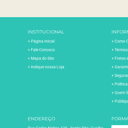
INSTITUCIONAL
INFOR
Página Inicial
Como C
Fale Conosco
Termos
Mapa do Site
Fretes 
Indique nossa Loja
Garanti
Segura
Polític
Quem 
Publiqu
ENDEREÇO
FORMA
Rua Carlos Nobre, 126
-
Santa Rita, Guaíba
-