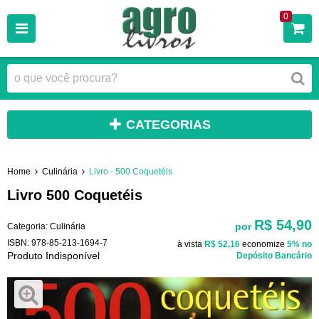
0
CATEGORIAS
Home
Culinária
Livro - 500 Coquetéis
Livro 500 Coquetéis
R$ 54,90
por
Categoria:
Culinária
ISBN:
978-85-213-1694-7
à vista
R$ 52,16
economize
5%
no
Produto Indisponível
Depósito Bancário