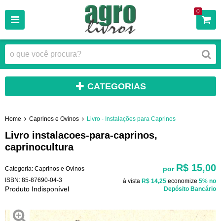
0
CATEGORIAS
Home
Caprinos e Ovinos
Livro - Instalações para Caprinos
Livro instalacoes-para-caprinos,
caprinocultura
R$ 15,00
por
Categoria:
Caprinos e Ovinos
ISBN:
85-87690-04-3
à vista
R$ 14,25
economize
5%
no
Produto Indisponível
Depósito Bancário