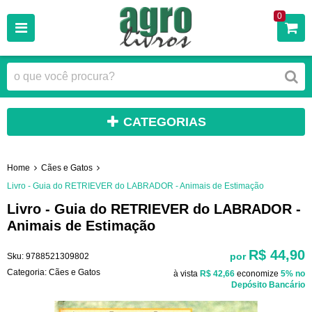
0
CATEGORIAS
Home
Cães e Gatos
Livro - Guia do RETRIEVER do LABRADOR - Animais de Estimação
Livro - Guia do RETRIEVER do LABRADOR -
Animais de Estimação
R$ 44,90
por
Sku:
9788521309802
Categoria:
Cães e Gatos
à vista
R$ 42,66
economize
5%
no
Depósito Bancário