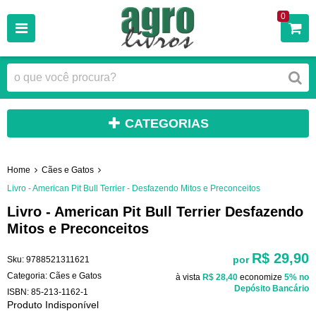
0
CATEGORIAS
Home
Cães e Gatos
Livro - American Pit Bull Terrier - Desfazendo Mitos e Preconceitos
Livro - American Pit Bull Terrier Desfazendo
Mitos e Preconceitos
R$ 29,90
por
Sku:
9788521311621
Categoria:
Cães e Gatos
à vista
R$ 28,40
economize
5%
no
Depósito Bancário
ISBN:
85-213-1162-1
Produto Indisponível