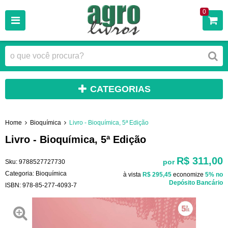
0
CATEGORIAS
Home
Bioquímica
Livro - Bioquímica, 5ª Edição
Livro - Bioquímica, 5ª Edição
R$ 311,00
por
Sku:
9788527727730
Categoria:
Bioquímica
à vista
R$ 295,45
economize
5%
no
Depósito Bancário
ISBN:
978-85-277-4093-7