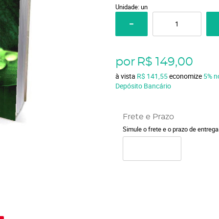
Unidade: un
por
R$ 149,00
à vista
R$ 141,55
economize
5%
n
Depósito Bancário
Frete e Prazo
Simule o frete e o prazo de entreg
o