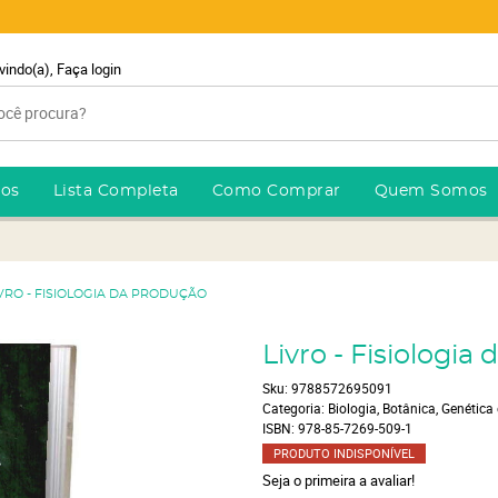
vindo(a),
Faça login
ros
Lista Completa
Como Comprar
Quem Somos
IVRO - FISIOLOGIA DA PRODUÇÃO
Livro - Fisiologia
Sku:
9788572695091
Categoria:
Biologia, Botânica, Genética
ISBN:
978-85-7269-509-1
PRODUTO INDISPONÍVEL
Seja o primeira a avaliar!