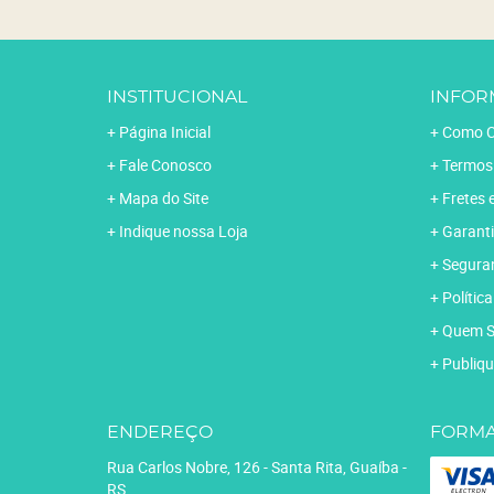
INSTITUCIONAL
INFOR
Página Inicial
Como C
Fale Conosco
Termos
Mapa do Site
Fretes 
Indique nossa Loja
Garanti
Segura
Polític
Quem 
Publiqu
ENDEREÇO
FORMA
Rua Carlos Nobre, 126
-
Santa Rita, Guaíba
-
RS