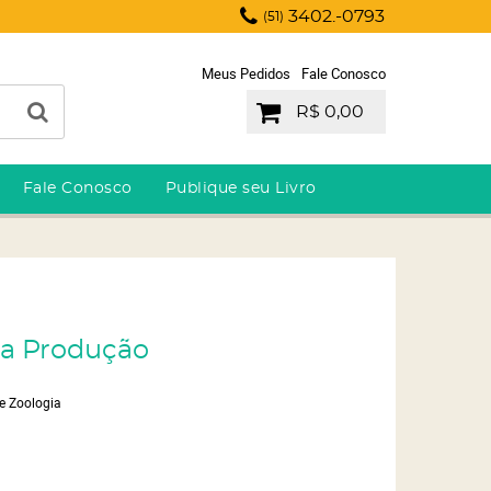
3402.-0793
(51)
Meus Pedidos
Fale Conosco
R$ 0,00
Fale Conosco
Publique seu Livro
 da Produção
 e Zoologia