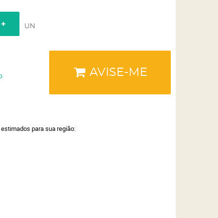
UN
AVISE-ME
o
a estimados para sua região: