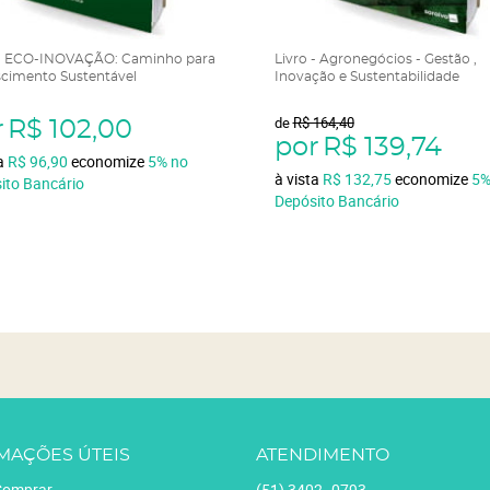
 - ECO-INOVAÇÃO: Caminho para
Livro - Agronegócios - Gestão ,
scimento Sustentável
Inovação e Sustentabilidade
de
R$ 164,40
r
R$ 102,00
por
R$ 139,74
ta
R$ 96,90
economize
5%
no
à vista
R$ 132,75
economize
5
ito Bancário
Depósito Bancário
MAÇÕES ÚTEIS
ATENDIMENTO
omprar
(51)
3402.-0793