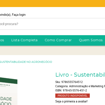
vindo(a),
Faça login
ros
Lista Completa
Como Comprar
Quem Somos
- SUSTENTABILIDADE NO AGRONEGÓCIO
Livro - Sustentab
Sku:
9786555764512
Categoria:
Administração e Marketing 
ISBN:
978-65-5576-451-2
PRODUTO INDISPONÍVEL
Seja o primeira a avaliar!