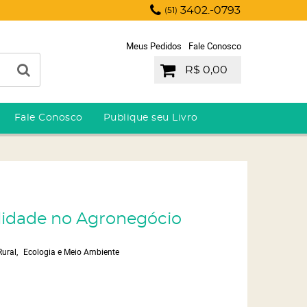
3402.-0793
(51)
Meus Pedidos
Fale Conosco
R$ 0,00
Fale Conosco
Publique seu Livro
ilidade no Agronegócio
Rural
Ecologia e Meio Ambiente