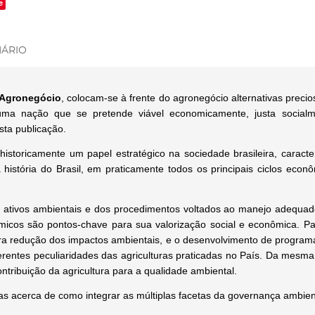
e
ÁRIO
 Agronegócio
, colocam-se à frente do agronegócio alternativas preci
ma nação que se pretende viável economicamente, justa socialme
sta publicação.
istoricamente um papel estratégico na sociedade brasileira, caract
história do Brasil, em praticamente todos os principais ciclos econô
 dos ativos ambientais e dos procedimentos voltados ao manejo adequ
icos são pontos-chave para sua valorização social e econômica. Par
para redução dos impactos ambientais, e o desenvolvimento de progra
erentes peculiaridades das agriculturas praticadas no País. Da mesm
ontribuição da agricultura para a qualidade ambiental.
ivas acerca de como integrar as múltiplas facetas da governança ambie