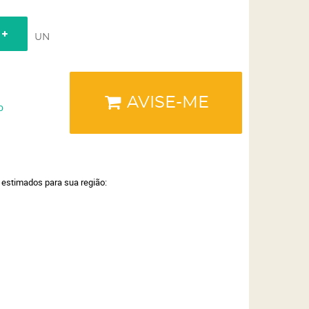
UN
AVISE-ME
o
a estimados para sua região: