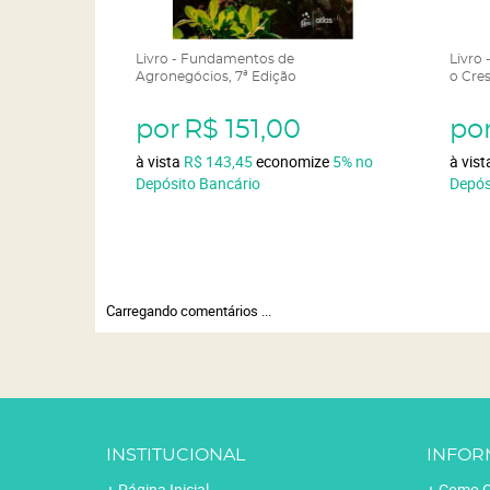
Livro - Fundamentos de
Livro
Agronegócios, 7ª Edição
o Cre
por
R$ 151,00
po
à vista
R$ 143,45
economize
5%
no
à vis
Depósito Bancário
Depós
Carregando comentários ...
INSTITUCIONAL
INFOR
Página Inicial
Como C