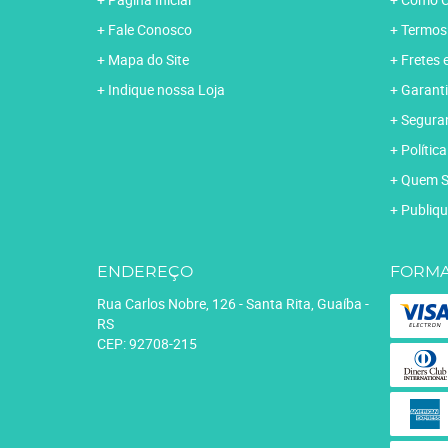
Fale Conosco
Termos
Mapa do Site
Fretes 
Indique nossa Loja
Garanti
Segura
Polític
Quem 
Publiqu
ENDEREÇO
FORMA
Rua Carlos Nobre, 126
-
Santa Rita, Guaíba
-
RS
CEP: 92708-215