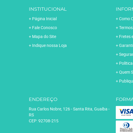
INSTITUCIONAL
INFOR
Página Inicial
Como C
Fale Conosco
Termos
Mapa do Site
Fretes 
Indique nossa Loja
Garanti
Segura
Polític
Quem 
Publiqu
ENDEREÇO
FORMA
Rua Carlos Nobre, 126
-
Santa Rita, Guaíba
-
RS
CEP: 92708-215