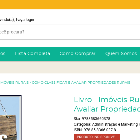
vindo(a),
Faça login
ros
Lista Completa
Como Comprar
Quem Somos
 IMÓVEIS RURAIS - COMO CLASSIFICAR E AVALIAR PROPRIEDADES RURAIS
Livro - Imóveis Ru
Avaliar Proprieda
Sku:
9788583660378
Categoria:
Administração e Marketing 
ISBN:
978-85-8366-037-8
PRODUTO INDISPONÍVEL