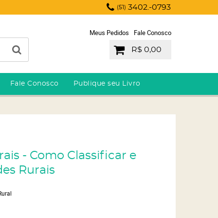
3402.-0793
(51)
Meus Pedidos
Fale Conosco
R$ 0,00
Fale Conosco
Publique seu Livro
rais - Como Classificar e
des Rurais
Rural