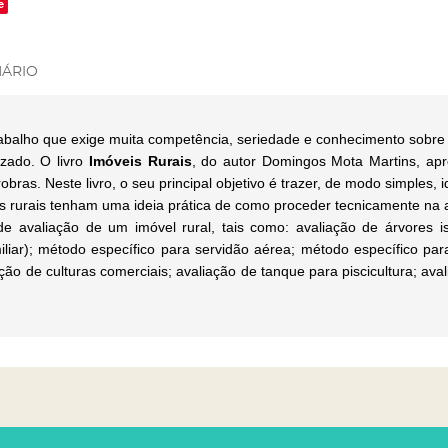
e
ÁRIO
trabalho que exige muita competência, seriedade e conhecimento sobre 
zado. O livro
Imóveis Rurais
, do autor Domingos Mota Martins, ap
obras. Neste livro, o seu principal objetivo é trazer, de modo simples,
os rurais tenham uma ideia prática de como proceder tecnicamente na av
 de avaliação de um imóvel rural, tais como: avaliação de árvores 
iar); método específico para servidão aérea; método específico para
ão de culturas comerciais; avaliação de tanque para piscicultura; ava