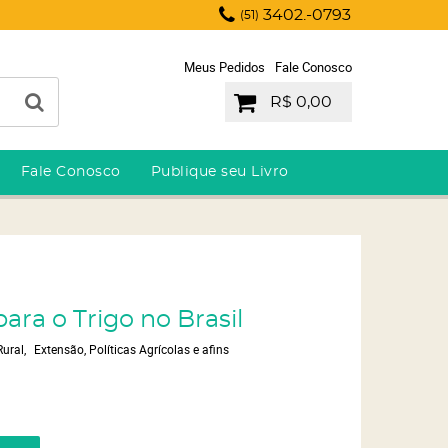
3402.-0793
(51)
Meus Pedidos
Fale Conosco
R$ 0,00
Fale Conosco
Publique seu Livro
para o Trigo no Brasil
Rural
Extensão, Políticas Agrícolas e afins