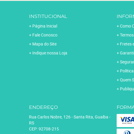
INSTITUCIONAL
INFOR
Página Inicial
Como C
Fale Conosco
Termos
Mapa do Site
Fretes 
Indique nossa Loja
Garanti
Segura
Polític
Quem 
Publiqu
ENDEREÇO
FORMA
Rua Carlos Nobre, 126
-
Santa Rita, Guaíba
-
RS
CEP: 92708-215