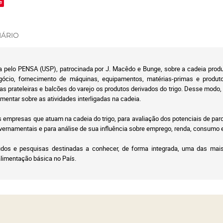
e
ÁRIO
a pelo PENSA (USP), patrocinada por J. Macêdo e Bunge, sobre a cadeia produti
gócio, fornecimento de máquinas, equipamentos, matérias-primas e produtos
s prateleiras e balcões do varejo os produtos derivados do trigo. Desse modo, f
ntar sobre as atividades interligadas na cadeia.
s empresas que atuam na cadeia do trigo, para avaliação dos potenciais de parce
vernamentais e para análise de sua influência sobre emprego, renda, consumo 
udos e pesquisas destinadas a conhecer, de forma integrada, uma das mais 
limentação básica no País.