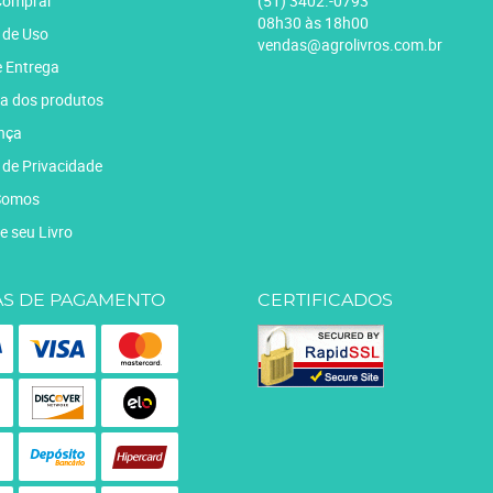
omprar
(51)
3402.-0793
08h30 às 18h00
 de Uso
vendas@agrolivros.com.br
e Entrega
a dos produtos
nça
a de Privacidade
Somos
e seu Livro
S DE PAGAMENTO
CERTIFICADOS