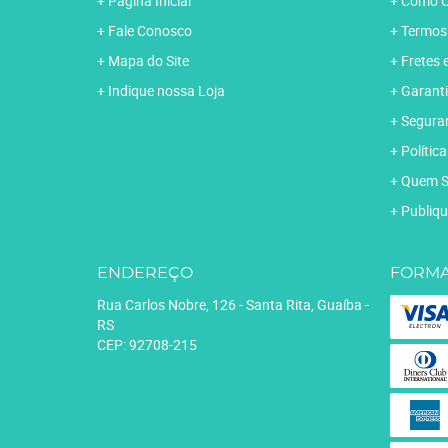
Página Inicial
Como C
Fale Conosco
Termos
Mapa do Site
Fretes 
Indique nossa Loja
Garanti
Segura
Polític
Quem 
Publiqu
ENDEREÇO
FORMA
Rua Carlos Nobre, 126
-
Santa Rita, Guaíba
-
RS
CEP: 92708-215