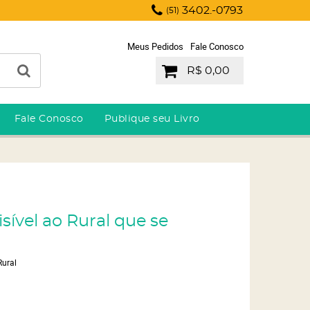
3402.-0793
(51)
Meus Pedidos
Fale Conosco
R$ 0,00
Fale Conosco
Publique seu Livro
isível ao Rural que se
Rural