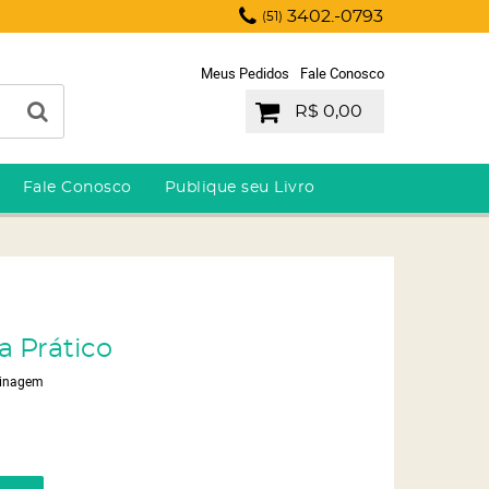
3402.-0793
(51)
Meus Pedidos
Fale Conosco
R$ 0,00
Fale Conosco
Publique seu Livro
ia Prático
dinagem