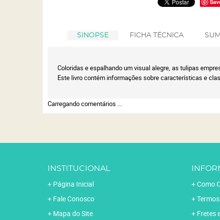
Sav
SINOPSE
FICHA TÉCNICA
SUM
Coloridas e espalhando um visual alegre, as tulipas empres
Este livro contém informações sobre características e class
Carregando comentários ...
INSTITUCIONAL
INFOR
Página Inicial
Como C
Fale Conosco
Termos
Mapa do Site
Fretes 