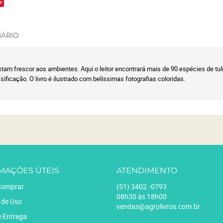
e
ÁRIO
tam frescor aos ambientes. Aqui o leitor encontrará mais de 90 espécies de tuli
ificação. O livro é ilustrado com belíssimas fotografias coloridas.
MAÇÕES ÚTEIS
ATENDIMENTO
omprar
(51)
3402.-0793
08h30 às 18h00
 de Uso
vendas@agrolivros.com.br
e Entrega