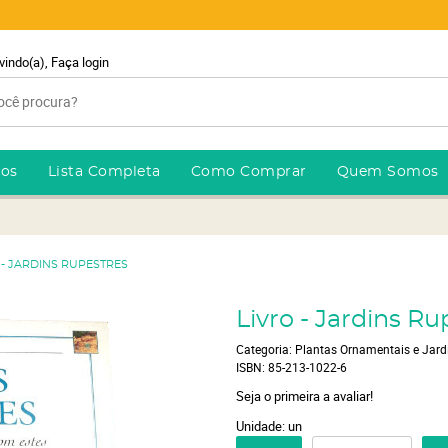
vindo(a),
Faça login
ros
Lista Completa
Como Comprar
Quem Somos
 - JARDINS RUPESTRES
Livro - Jardins Ru
Categoria:
Plantas Ornamentais e Jar
ISBN:
85-213-1022-6
Seja o primeira a avaliar!
Unidade: un