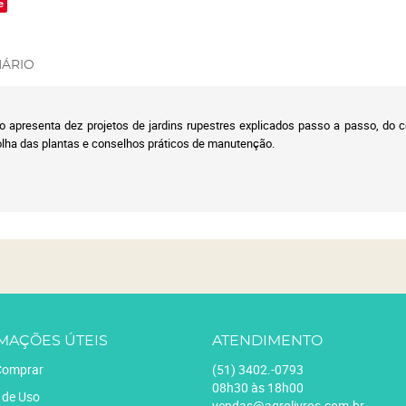
e
ÁRIO
ro apresenta dez projetos de jardins rupestres explicados passo a passo, do 
colha das plantas e conselhos práticos de manutenção.
MAÇÕES ÚTEIS
ATENDIMENTO
omprar
(51)
3402.-0793
08h30 às 18h00
 de Uso
vendas@agrolivros.com.br