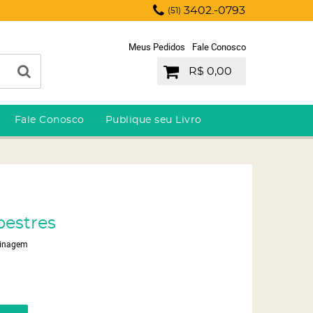
3402.-0793
(51)
Meus Pedidos
Fale Conosco
R$ 0,00
Fale Conosco
Publique seu Livro
pestres
dinagem