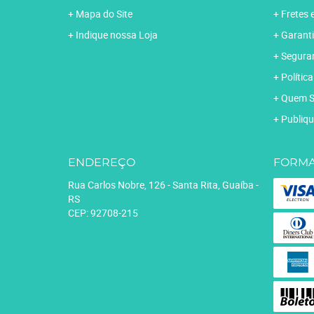
Mapa do Site
Fretes 
Indique nossa Loja
Garanti
Segura
Polític
Quem 
Publiqu
ENDEREÇO
FORMA
Rua Carlos Nobre, 126
-
Santa Rita, Guaíba
-
RS
CEP: 92708-215