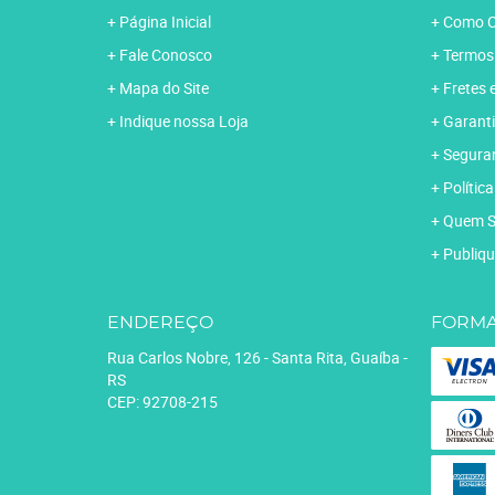
Página Inicial
Como C
Fale Conosco
Termos
Mapa do Site
Fretes 
Indique nossa Loja
Garanti
Segura
Polític
Quem 
Publiqu
ENDEREÇO
FORMA
Rua Carlos Nobre, 126
-
Santa Rita, Guaíba
-
RS
CEP: 92708-215