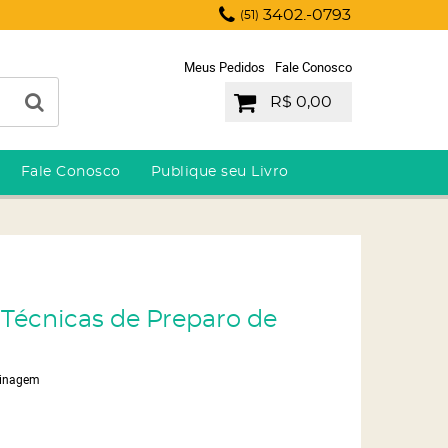
3402.-0793
(51)
Meus Pedidos
Fale Conosco
R$ 0,00
Fale Conosco
Publique seu Livro
: Técnicas de Preparo de
dinagem