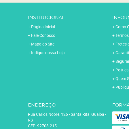
INSTITUCIONAL
INFOR
Página Inicial
Como C
Fale Conosco
Termos
Mapa do Site
Fretes 
Indique nossa Loja
Garanti
Segura
Polític
Quem 
Publiqu
ENDEREÇO
FORMA
Rua Carlos Nobre, 126
-
Santa Rita, Guaíba
-
RS
CEP: 92708-215