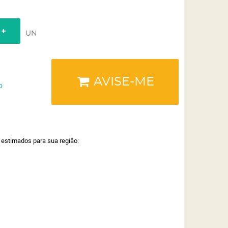
UN
AVISE-ME
o
a estimados para sua região: