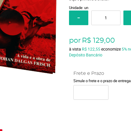
Unidade: un
por
R$ 129,00
à vista
R$ 122,55
economize
5%
n
Depósito Bancário
Frete e Prazo
Simule o frete e o prazo de entreg
o