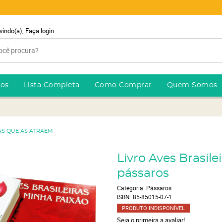
vindo(a),
Faça login
ros
Lista Completa
Como Comprar
Quem Somos
TAS QUE AS ATRAEM
Livro Aves Brasile
pássaros
Categoria:
Pássaros
ISBN:
85-85015-07-1
PRODUTO INDISPONÍVEL
Seja o primeira a avaliar!