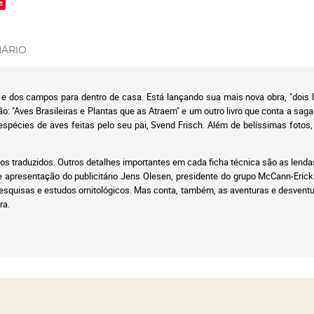
e
ÁRIO
e dos campos para dentro de casa. Está lançando sua mais nova obra, "dois livr
ão: "Aves Brasileiras e Plantas que as Atraem" e um outro livro que conta a saga 
pécies de aves feitas pelo seu pai, Svend Frisch. Além de belíssimas fotos, 
os traduzidos. Outros detalhes importantes em cada ficha técnica são as lendas
 apresentação do publicitário Jens Olesen, presidente do grupo McCann-Erick
 pesquisas e estudos ornitológicos. Mas conta, também, as aventuras e desventu
ra.