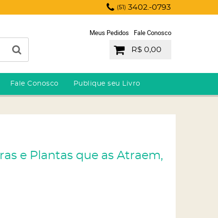
3402.-0793
(51)
Meus Pedidos
Fale Conosco
R$ 0,00
Fale Conosco
Publique seu Livro
iras e Plantas que as Atraem,